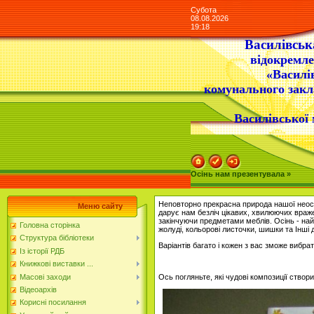
Субота
08.08.2026
19:18
Василівська
відокремле
«Василі
комунального закл
Василівської 
Осінь нам презентувала »
Неповторно прекрасна природа нашої неосяж
Меню сайту
дарує нам безліч цікавих, хвилюючих враже
закінчуючи предметами меблів. Осінь - на
Головна сторінка
жолуді, кольорові листочки, шишки та Інші 
Структура бібліотеки
Варіантів багато і кожен з вас зможе вибрат
Із історії РДБ
Книжкові виставки ...
Масові заходи
Ось погляньте, які чудові композиції створ
Відеоархів
Корисні посилання