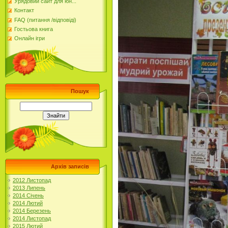
Урядовий сайт для юн...
Контакт
FAQ (питання /відповіді)
Гостьова книга
Онлайн ігри
Пошук
Архів записів
2012 Листопад
2013 Липень
2014 Січень
2014 Лютий
2014 Березень
2014 Листопад
2015 Лютий