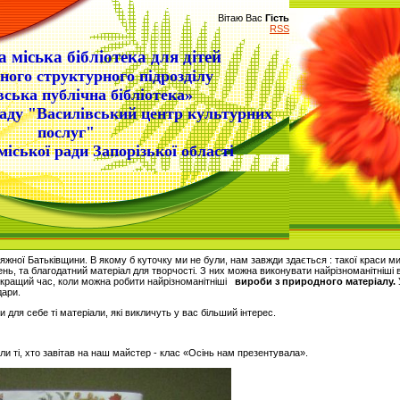
Вітаю Вас
Гість
RSS
 міська бібліотека для дітей
ного структурного підрозділу
вська публічна бібліотека»
аду "Василівський центр культурних
послуг"
міської ради Запорізької області
ної Батьківщини. В якому б куточку ми не були, нам завжди здається : такої краси ми щ
нь, та благодатний матеріал для творчості. З них можна виконувати найрізноманітніші в
йкращий час, коли можна робити найрізноманітніші
вироби з природного матеріалу
.
дари.
и для себе ті матеріали, які викличуть у вас більший інтерес.
или ті, хто завітав на наш майстер - клас «Осінь нам презентувала».