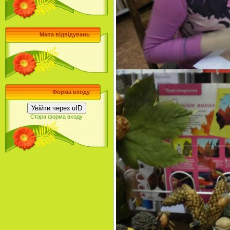
Мапа відвідувань
Форма входу
Увійти через uID
Стара форма входу