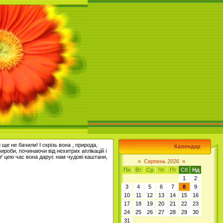
е не бачили! І скрізь вона , природа,
Календар
ироби, починаючи від нехитрих аплікацій і
У цею час вона дарує нам чудові каштани,
«
Серпень 2026
»
Пн
Вт
Ср
Чт
Пт
Сб
Нд
1
2
3
4
5
6
7
8
9
10
11
12
13
14
15
16
17
18
19
20
21
22
23
24
25
26
27
28
29
30
31