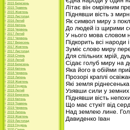
Єдна народи у один н
2015 Березень
Літає він омріяним пр
2015 Травень
2015 Жовтень
Піднявши вість з мир
2015 Листопад
Як символ миру з пок
2016 Лютий
2016 Квітень
До людей із щирими с
2016 Червень
У нього мова словом 
2017 Лютий
2017 Червень
Підкорить всі народи і
2017 Вересень
2017 Жовтень
Зуміє слово миру пер
2017 Листопад
Для спільних мрій, дум
2018 Січень
2018 Лютий
Сідає голуб миру на д
2018 Березень
Яка його в обійми при
2018 Квітень
2018 Червень
Прозорі краплі освіжа
2018 Липень
2018 Жовтень
Які земля ріднесенька
2018 Грудень
Узявши сили у земних
2019 Лютий
2019 Березень
Піднявши вість непохи
2019 Квітень
Що має стукіт від сер
2019 Травень
2019 Червень
Над землею лине. Гол
2019 Липень
2019 Жовтень
Давиденко Іван
2019 Листопад
2019 Грудень
2020 Січень