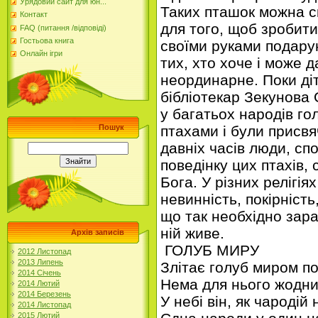
Урядовий сайт для юн...
Таких пташок можна с
Контакт
для того, щоб зробит
FAQ (питання /відповіді)
Гостьова книга
своїми руками подарун
Онлайн ігри
тих, хто хоче і може 
неординарне. Поки діт
бібліотекар Зекунова 
у багатьох народів г
Пошук
птахами і були присв
давніх часів люди, сп
поведінку цих птахів,
Бога. У різних релігія
невинність, покірність
що так необхідно зараз
ній живе.
Архів записів
ГОЛУБ МИРУ
2012 Листопад
2013 Липень
Злітає голуб миром п
2014 Січень
Нема для нього жодни
2014 Лютий
2014 Березень
У небі він, як чародій
2014 Листопад
2015 Лютий