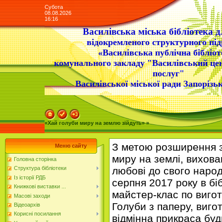
Субота
08.08.2026
16:16
Василівська міська бібліотека д
відокремленого структурного під
«Василівська публічна бібліот
комунального закладу "Василівський це
послуг"
Василівської міської ради Запорізьк
«Хай голуби миру на землю зійдуть» »
З метою розширення з
Меню сайту
миру на землі, вихова
Головна сторінка
любові до свого наро
Структура бібліотеки
Із історії РДБ
серпня 2017 року в бі
Книжкові виставки ...
майстер-клас по виго
Масові заходи
Голуби з паперу, виго
Відеоархів
Корисні посилання
відмінна прикраса буд