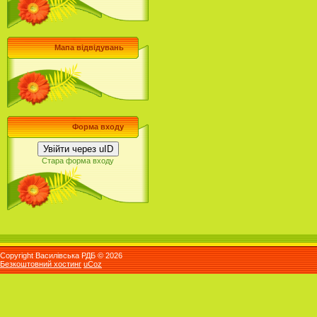
Мапа відвідувань
Форма входу
Увійти через uID
Стара форма входу
Copyright Василівська РДБ © 2026
Безкоштовний хостинг
uCoz