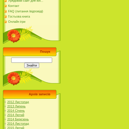
Урядовий сайт для юн...
Контакт
FAQ (питання /відповіді)
Гостьова книга
Онлайн ігри
Пошук
Архів записів
2012 Листопад
2013 Липень
2014 Січень
2014 Лютий
2014 Березень
2014 Листопад
2015 Лютий