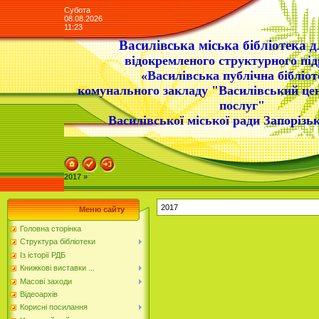
Субота
08.08.2026
11:23
Василівська міська бібліотека д
відокремленого структурного під
«Василівська публічна бібліот
комунального закладу "Василівський це
послуг"
Василівської міської ради Запорізьк
2017 »
2017
Меню сайту
Головна сторінка
Структура бібліотеки
Із історії РДБ
Книжкові виставки ...
Масові заходи
Відеоархів
Корисні посилання