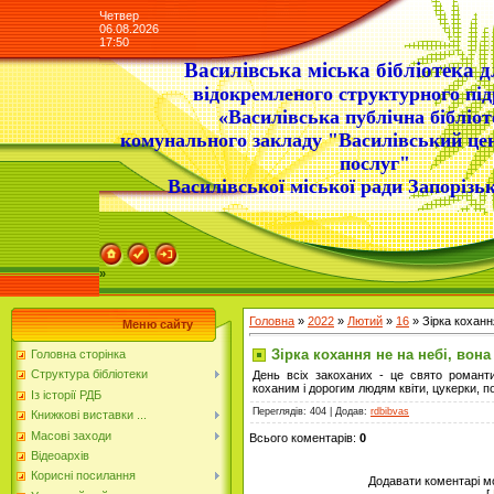
Четвер
06.08.2026
17:50
Василівська міська бібліотека д
відокремленого структурного під
«Василівська публічна бібліот
комунального закладу "Василівський це
послуг"
Василівської міської ради Запорізьк
»
Головна
»
2022
»
Лютий
»
16
» Зірка кохання
Меню сайту
Зірка кохання не на небі, вона
Головна сторінка
Структура бібліотеки
День всіх закоханих - це свято романти
коханим і дорогим людям квіти, цукерки, п
Із історії РДБ
Переглядів
: 404 |
Додав
:
rdbibvas
Книжкові виставки ...
Масові заходи
Всього коментарів
:
0
Відеоархів
Корисні посилання
Додавати коментарі м
[