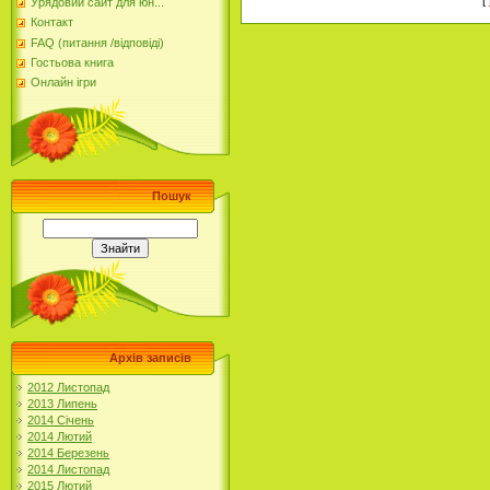
Урядовий сайт для юн...
Контакт
FAQ (питання /відповіді)
Гостьова книга
Онлайн ігри
Пошук
Архів записів
2012 Листопад
2013 Липень
2014 Січень
2014 Лютий
2014 Березень
2014 Листопад
2015 Лютий