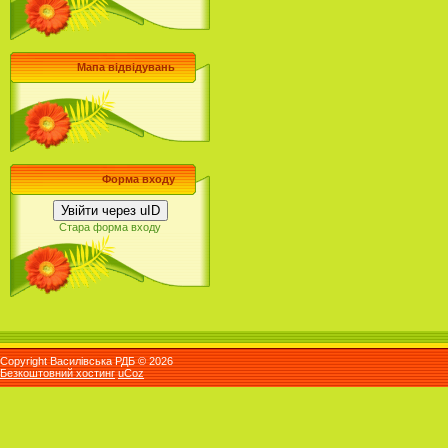
Мапа відвідувань
Форма входу
Увійти через uID
Стара форма входу
Copyright Василівська РДБ © 2026
Безкоштовний хостинг
uCoz