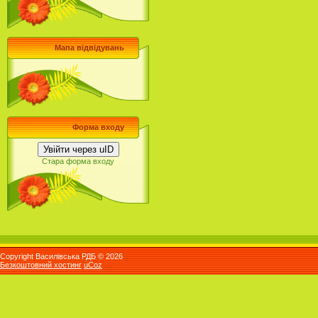
Мапа відвідувань
Форма входу
Увійти через uID
Стара форма входу
Copyright Василівська РДБ © 2026
Безкоштовний хостинг
uCoz