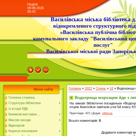
Неділя
09.08.2026
05:43
Василівська міська бібліотека д
відокремленого структурного під
«Василівська публічна бібліот
комунального закладу "Василівський це
послуг"
Василівської міської ради Запорізьк
»
Головна
»
2022
»
Січень
»
18
» Водохреща м
Меню сайту
Водохреща морозцем йде з ле
Головна сторінка
Структура бібліотеки
На зимові бібліотечні посиденьки «Водох
отцем Анатолієм завітали учні 5А класу К
Із історії РДБ
Переглядів
: 423 |
Додав
:
rdbibvas
Книжкові виставки ...
Масові заходи
Всього коментарів
:
0
Відеоархів
Корисні посилання
Додавати коментарі м
[