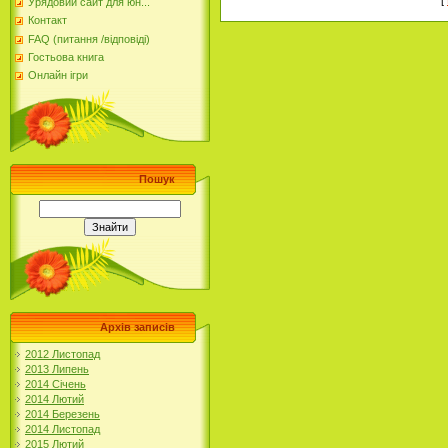
Урядовий сайт для юн...
Контакт
FAQ (питання /відповіді)
Гостьова книга
Онлайн ігри
Пошук
Архів записів
2012 Листопад
2013 Липень
2014 Січень
2014 Лютий
2014 Березень
2014 Листопад
2015 Лютий