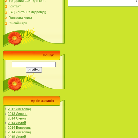
Урядовий сайт для юн...
Контакт
FAQ (питання /відповіді)
Гостьова книга
Онлайн ігри
Пошук
Архів записів
2012 Листопад
2013 Липень
2014 Січень
2014 Лютий
2014 Березень
2014 Листопад
2015 Лютий