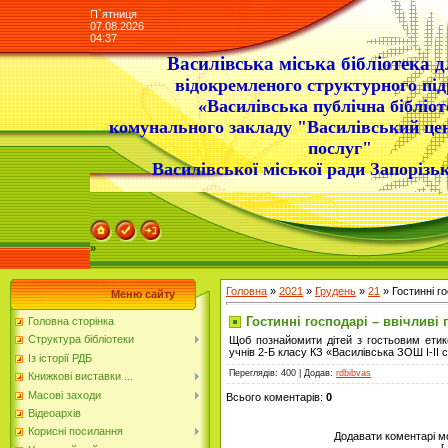
П`ятниця
07.08.2026
04:37
Василівська міська бібліотека д
відокремленого структурного під
«Василівська публічна бібліот
комунального закладу "Василівський це
послуг"
Василівської міської ради Запорізьк
»
Головна
»
2021
»
Грудень
»
21
» Гостинні го
Меню сайту
Гостинні господарі – ввічливі г
Головна сторінка
Структура бібліотеки
Щоб познайомити дітей з гостьовим етике
учнів 2-Б класу КЗ «Василівська ЗОШ І-І
Із історії РДБ
Переглядів
: 400 |
Додав
:
rdbibvas
Книжкові виставки ...
Масові заходи
Всього коментарів
:
0
Відеоархів
Корисні посилання
Додавати коментарі м
[