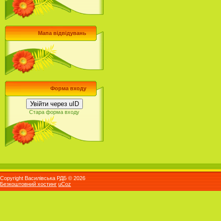
Мапа відвідувань
Форма входу
Увійти через uID
Стара форма входу
Copyright Василівська РДБ © 2026
Безкоштовний хостинг
uCoz