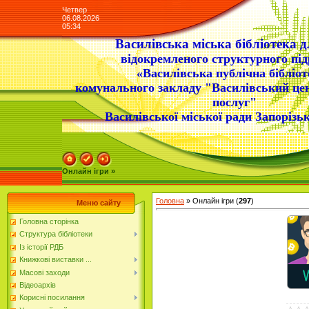
Четвер
06.08.2026
05:34
Василівська міська бібліотека д
відокремленого структурного під
«Василівська публічна бібліот
комунального закладу "Василівський це
послуг"
Василівської міської ради Запорізьк
Онлайн ігри »
Головна
»
Онлайн ігри
(
297
)
Меню сайту
Головна сторінка
Структура бібліотеки
Із історії РДБ
Книжкові виставки ...
Масові заходи
Відеоархів
Корисні посилання