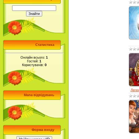
Статистика
Онлайн всього:
1
Гостей:
1
Користувачів:
0
Леген
Мапа відвідувань
Форма входу