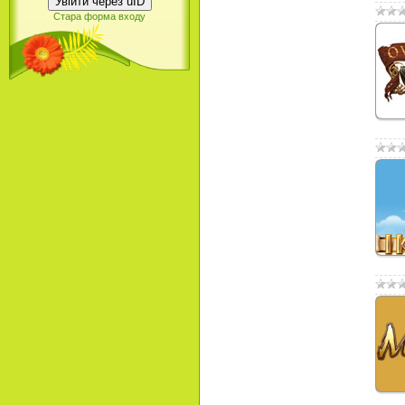
Увійти через uID
Стара форма входу