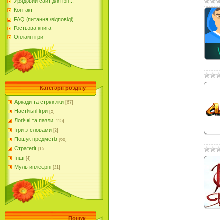
Урядовий сайт для юн...
Контакт
FAQ (питання /відповіді)
Гостьова книга
Онлайн ігри
Категорії розділу
Аркади та стрілялки
[67]
Настільні ігри
[5]
Логічні та пазли
[115]
Ігри зі словами
[2]
Пошук предметів
[68]
Стратегії
[15]
Інші
[4]
Мультиплеєрні
[21]
Пошук